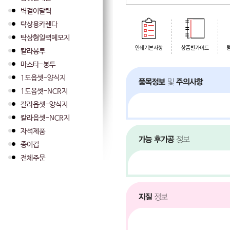
벽걸이달력
탁상용카렌다
탁상형일력메모지
칼라봉투
마스타-봉투
1도옵셋-양식지
1도옵셋-NCR지
칼라옵셋-양식지
칼라옵셋-NCR지
자석제품
종이컵
전체주문