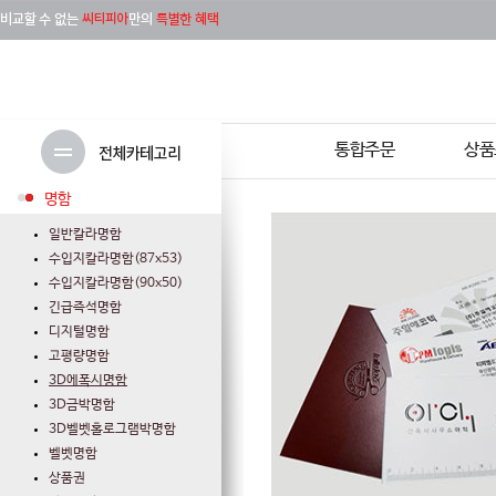
통합주문
상품
명함
일반칼라명함
수입지칼라명함(87x53)
수입지칼라명함(90x50)
긴급즉석명함
디지털명함
고평량명함
3D에폭시명함
3D금박명함
3D벨벳홀로그램박명함
벨벳명함
상품권