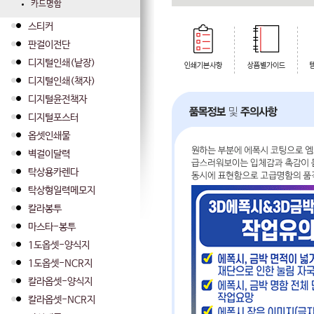
카드명함
스티커
판걸이전단
디지털인쇄(낱장)
디지털인쇄(책자)
디지털윤전책자
디지털포스터
옵셋인쇄물
벽걸이달력
탁상용카렌다
탁상형일력메모지
칼라봉투
마스타-봉투
1도옵셋-양식지
1도옵셋-NCR지
칼라옵셋-양식지
칼라옵셋-NCR지