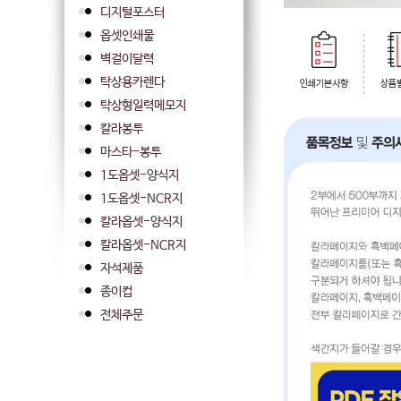
디지털포스터
옵셋인쇄물
벽걸이달력
탁상용카렌다
탁상형일력메모지
칼라봉투
마스타-봉투
1도옵셋-양식지
1도옵셋-NCR지
칼라옵셋-양식지
칼라옵셋-NCR지
자석제품
종이컵
전체주문