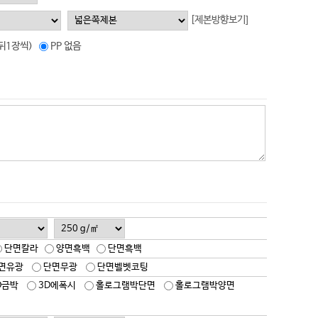
[제본방향보기]
앞뒤1장씩)
PP 없음
단면칼라
양면흑백
단면흑백
면유광
단면무광
단면벨벳코팅
D금박
3D에폭시
홀로그램박단면
홀로그램박양면