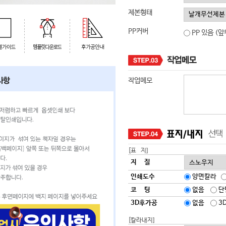
제본형태
PP커버
PP 있음 (
작업메모
[표 지]
지 질
인쇄도수
양면칼라
코 팅
없음
단
3D후가공
없음
3
[칼라내지]