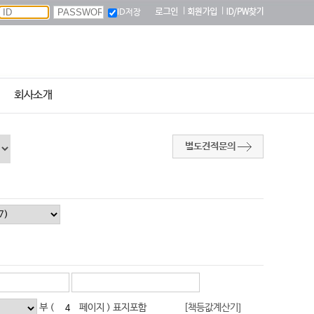
|
|
ID저장
회사소개
별도견적문의
부 (
페이지 ) 표지포함
[책등값계산기]