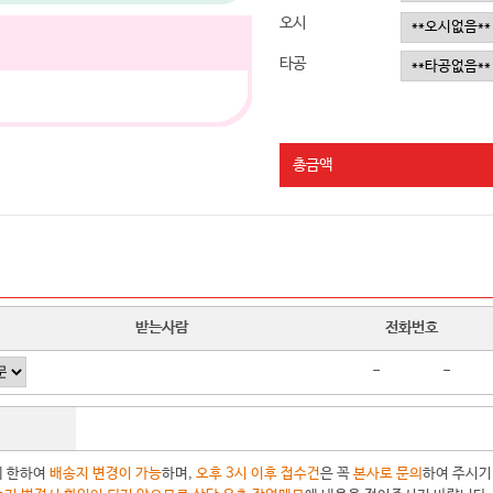
오시
타공
총금액
받는사람
전화번호
-
-
에 한하여
배송지 변경이 가능
하며,
오후 3시 이후 접수건
은 꼭
본사로 문의
하여 주시기