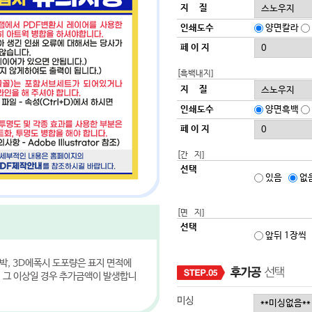
지 질
인쇄도수
양면칼라
페 이 지
[흑백내지]
지 질
인쇄도수
양면흑백
페 이 지
[간 지]
선택
있음
없
[면 지]
선택
앞뒤 1장씩
금박, 3D에폭시 도포량은 표지 면적에
. 그 이상일 경우 추가금액이 발생합니
미싱