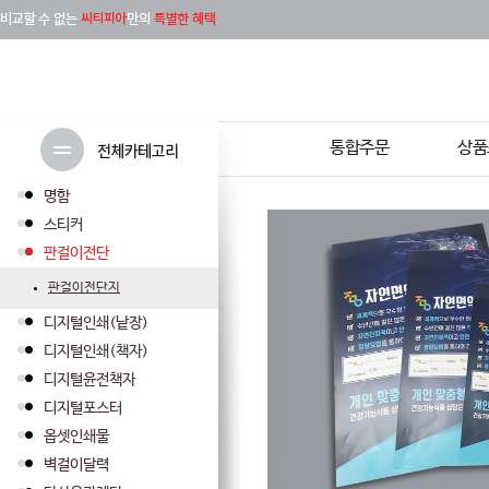
통합주문
상품
명함
스티커
판걸이전단
판걸이전단지
디지털인쇄(낱장)
디지털인쇄(책자)
디지털윤전책자
디지털포스터
옵셋인쇄물
벽걸이달력