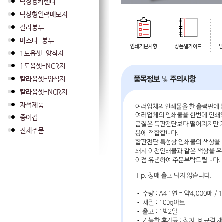
탁상용카렌다
탁상형일력메모지
칼라봉투
마스타-봉투
1도옵셋-양식지
1도옵셋-NCR지
칼라옵셋-양식지
칼라옵셋-NCR지
자석제품
종이컵
전체주문