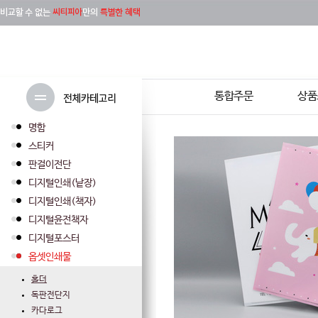
통합주문
상품
명함
스티커
판걸이전단
디지털인쇄(낱장)
디지털인쇄(책자)
디지털윤전책자
디지털포스터
옵셋인쇄물
홀더
독판전단지
카다로그