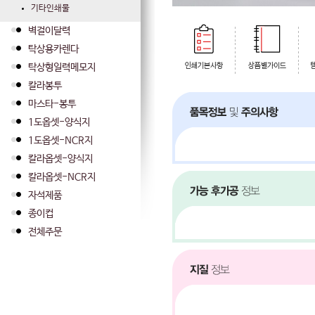
기타인쇄물
벽걸이달력
탁상용카렌다
탁상형일력메모지
칼라봉투
마스타-봉투
1도옵셋-양식지
1도옵셋-NCR지
칼라옵셋-양식지
칼라옵셋-NCR지
자석제품
종이컵
전체주문