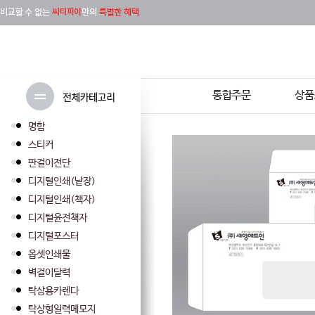
통합주문
상품
명함
스티커
판걸이전단
디지털인쇄(낱장)
디지털인쇄(책자)
디지털윤전책자
디지털포스터
옵셋인쇄물
벽걸이달력
탁상용카렌다
탁상형일력메모지