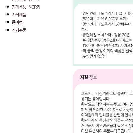
칼라옵셋-NCR지
자석제품
종이컵
전체주문