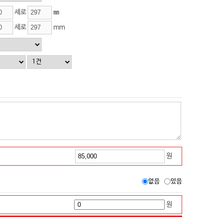
세로
㎜
세로
mm
원
없음
있음
원