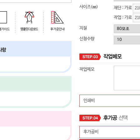
사이즈(㎜)
재단 : 가로
작업 : 가로
지질
신청수량
작업메모
인쇄비
후가공비