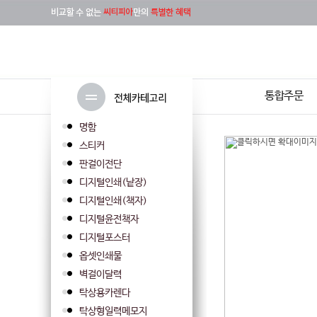
통합주문
명함
스티커
판걸이전단
디지털인쇄(낱장)
디지털인쇄(책자)
디지털윤전책자
디지털포스터
옵셋인쇄물
벽걸이달력
탁상용카렌다
탁상형일력메모지