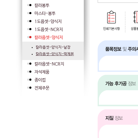
칼라봉투
마스타-봉투
1도옵셋-양식지
1도옵셋-NCR지
칼라옵셋-양식지
칼라옵셋-양식지-낱장
칼라옵셋-양식지-떡제본
칼라옵셋-NCR지
자석제품
종이컵
전체주문