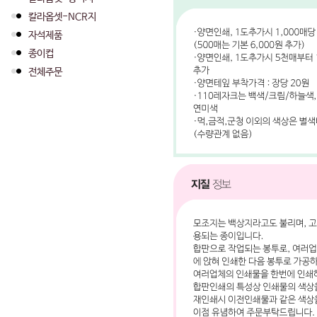
칼라옵셋-NCR지
자석제품
종이컵
전체주문