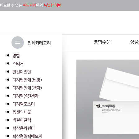
통합주문
상품
명함
스티커
판걸이전단
디지털인쇄(낱장)
디지털인쇄(책자)
디지털윤전책자
디지털포스터
옵셋인쇄물
벽걸이달력
탁상용카렌다
탁상형일력메모지