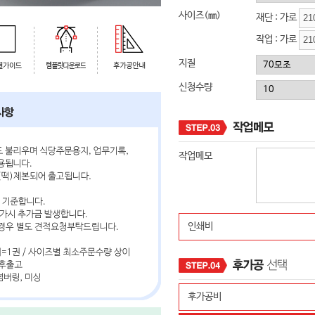
사이즈(㎜)
재단 : 가로
작업 : 가로
지질
신청수량
작업메모
인쇄비
후가공비