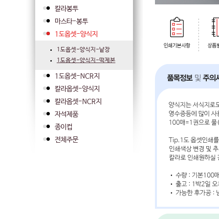
칼라봉투
마스타-봉투
1도옵셋-양식지
1도옵셋-양식지-낱장
1도옵셋-양식지-떡제본
1도옵셋-NCR지
칼라옵셋-양식지
칼라옵셋-NCR지
자석제품
종이컵
전체주문