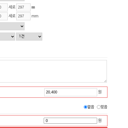
세로
㎜
세로
mm
원
없음
있음
원