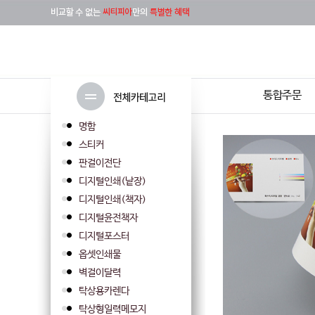
통합주문
명함
스티커
판걸이전단
디지털인쇄(낱장)
디지털인쇄(책자)
디지털윤전책자
디지털포스터
옵셋인쇄물
벽걸이달력
탁상용카렌다
탁상형일력메모지