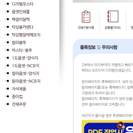
디지털포스터
옵셋인쇄물
벽걸이달력
탁상용카렌다
탁상형일력메모지
칼라봉투
마스타-봉투
1도옵셋-양식지
1도옵셋-NCR지
칼라옵셋-양식지
칼라옵셋-NCR지
자석제품
종이컵
전체주문