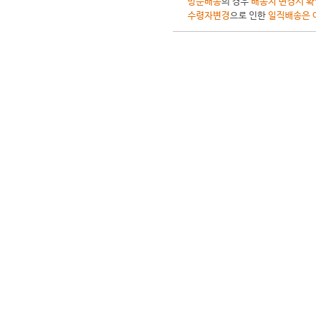
방문배송
의 경우
배송지 변경시 확
수령자변경
으로 인한
일직배송은 